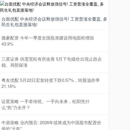
台面优配 中央经济会议释放强信号! 工资普涨全覆盖, 多
民生礼包直接落地!
微豪配资 今年一季度全国批准建设用地面积增加
43.9%
三星证券 供需宽松有所改善 5月下旬煤价出现止跌企
稳、局部探涨
粤友优配 5月22日宏发转债下跌0.57%，转股溢价率
21.16%
证星策略 一手牵传统、一手向未来，松阳凭什
么“热”力全开？
中鼎策略 业内预言: 2026年或将成为中国股市配置价
值的“元年”