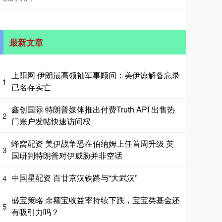
最新文章
上阳网 伊朗最高领袖军事顾问：美伊谅解备忘录
1
已名存实亡
鑫创国际 特朗普媒体推出付费Truth API 出售热
2
门账户发帖快速访问权
蜂窝配资 美伊战争恐在伯纳姆上任首周升级 英
3
国研判特朗普对伊威胁并非空话
中国星配资 百廿京汉铁路与“大武汉”
4
盛宝策略 余额宝收益率持续下跌，宝宝类基金还
5
有吸引力吗？