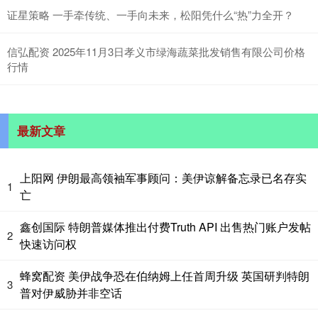
证星策略 一手牵传统、一手向未来，松阳凭什么“热”力全开？
信弘配资 2025年11月3日孝义市绿海蔬菜批发销售有限公司价格
行情
最新文章
上阳网 伊朗最高领袖军事顾问：美伊谅解备忘录已名存实
1
亡
鑫创国际 特朗普媒体推出付费Truth API 出售热门账户发帖
2
快速访问权
蜂窝配资 美伊战争恐在伯纳姆上任首周升级 英国研判特朗
3
普对伊威胁并非空话