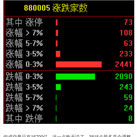
但成交量只有16700亿，这一点昨天说了，3815点最多是个调整