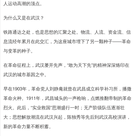
人运动高潮的顶点。
为什么又是在武汉？
铁路通达之处，也是思想的汇聚之处。物流、人流、资金流、信
息流经年累月在此交汇，为这座城市埋下了另一颗种子——革命
与变革的种子。
在革命征程上，武汉屡开先声，“敢为天下先”的精神深深烙印在
武汉的城市基因之中。
早在1903年，革命党人刘静庵就曾在武昌成立科学补习所，播撒
革命火种。1911年，武昌城头的一声枪响，点燃推翻帝制的革命
烈火。此后，“实业救国”思潮盛行一时；无产阶级队伍逐渐壮
大；思想解放潮流在武汉兴起，陈独秀等先后到武汉高校演讲，
新的革命力量不断积蓄。