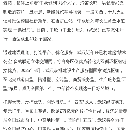
装箱，箱体上印着“中欧班列”几个大字。汽笛长鸣，满载着武汉
制造的芯片、显示屏、新能源汽车等物资，一路向西，十几天后
便可抵达德国杜伊斯堡。在香炉山站，中欧班列与长江黄金水道
实现“一票出海”。目前，中欧（中亚）班列（武汉）已常态化开
行，通达欧亚40多个国家。
通过建强通道、打造平台、优化服务，武汉近年来已构建起“铁水
公空”多式联运立体交通网，将自身区位优势转化为双循环枢纽链
接优势。2025年6月，武汉获批建设生产服务型国家物流枢纽，
至此完成港口型、陆港型、空港型、商贸服务型、生产服务型“五
型”布局，成为全国第二个、中部首个实现这一目标的城市。
把握大势、发挥优势、创造胜势。“十四五”以来，武汉经济实现
复元打平、重回主赛道、跨越2万亿元的转折性跨越，经济总量稳
居全国城市前十、中部地区第一。面向“十五五”，武汉将全力打
造全国经济中心、国家科技创新中心、国家商贸物流中心、国际