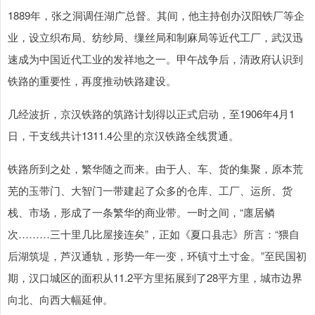
1889年，张之洞调任湖广总督。其间，他主持创办汉阳铁厂等企
业，设立织布局、纺纱局、缫丝局和制麻局等近代工厂，武汉迅
速成为中国近代工业的发祥地之一。甲午战争后，清政府认识到
铁路的重要性，再度推动铁路建设。
几经波折，京汉铁路的筑路计划得以正式启动，至1906年4月1
日，干支线共计1311.4公里的京汉铁路全线贯通。
铁路所到之处，繁华随之而来。由于人、车、货的集聚，原本荒
芜的玉带门、大智门一带建起了众多的仓库、工厂、运所、货
栈、市场，形成了一条繁华的商业带。一时之间，“廛居鳞
次………三十里几比屋接连矣”，正如《夏口县志》所言：“猥自
后湖筑堤，芦汉通轨，形势一年一变，环镇寸土寸金。”至民国初
期，汉口城区的面积从11.2平方里拓展到了28平方里，城市边界
向北、向西大幅延伸。