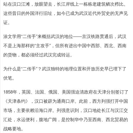
站在汉口江滩，放眼望去，长江岸线上一栋栋老建筑鳞次栉比。
这些昔日的外国洋行旧址，如今已成为武汉近代外贸史的无声见
证。
涂文学用“二传手”来概括武汉的地位——京汉铁路贯通后，武汉
不是上海那样的“主攻手”，但所有进出中国中西部、西北、西南
的货物，都必须经过武汉完成转运。
为什么是“二传手”？武汉独特的地理位置和开放历史早已埋下了
伏笔。
1858年，英国、法国、俄国、美国强迫清政府在天津分别签订了
《天津条约》，汉口被辟为通商口岸。此前，西方列强打开中国
市场，主要依赖沿海口岸。列强意识到，汉口地处长江与汉江交
汇处，水运便利，腹地广阔，是控制华中乃至西南、西北贸易的
战略要地。