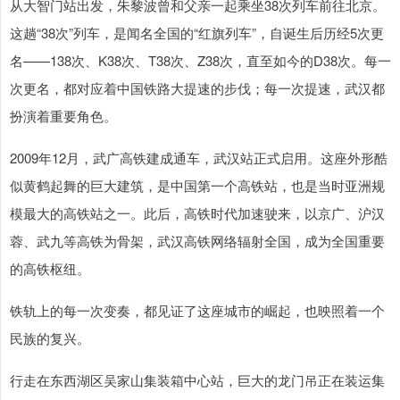
从大智门站出发，朱黎波曾和父亲一起乘坐38次列车前往北京。
这趟“38次”列车，是闻名全国的“红旗列车”，自诞生后历经5次更
名——138次、K38次、T38次、Z38次，直至如今的D38次。每一
次更名，都对应着中国铁路大提速的步伐；每一次提速，武汉都
扮演着重要角色。
2009年12月，武广高铁建成通车，武汉站正式启用。这座外形酷
似黄鹤起舞的巨大建筑，是中国第一个高铁站，也是当时亚洲规
模最大的高铁站之一。此后，高铁时代加速驶来，以京广、沪汉
蓉、武九等高铁为骨架，武汉高铁网络辐射全国，成为全国重要
的高铁枢纽。
铁轨上的每一次变奏，都见证了这座城市的崛起，也映照着一个
民族的复兴。
行走在东西湖区吴家山集装箱中心站，巨大的龙门吊正在装运集