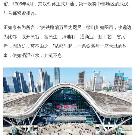
帘。1906年4月，京汉铁路正式开通，第一次将中部地区的武汉
与首都紧紧相连。
正如康有为所言：“夫铁路缩万里为咫尺，循山川如图画，收远边
为比邻，以开民智，富民生，辟地利，通商业，起工艺，省兵
驿，固边防，莫不由之。”从那时起，一条铁路与一座大城的故
事，便如滔滔江水，奔流不息。