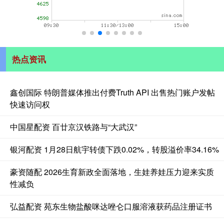
热点资讯
鑫创国际 特朗普媒体推出付费Truth API 出售热门账户发帖
快速访问权
中国星配资 百廿京汉铁路与“大武汉”
银河配资 1月28日航宇转债下跌0.02%，转股溢价率34.16%
豪资随配 2026生育新政全面落地，生娃养娃压力迎来实质
性减负
弘益配资 苑东生物盐酸咪达唑仑口服溶液获药品注册证书