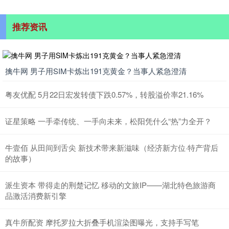
推荐资讯
擒牛网 男子用SIM卡炼出191克黄金？当事人紧急澄清
粤友优配 5月22日宏发转债下跌0.57%，转股溢价率21.16%
证星策略 一手牵传统、一手向未来，松阳凭什么“热”力全开？
牛壹佰 从田间到舌尖 新技术带来新滋味（经济新方位·特产背后
的故事）
派生资本 带得走的荆楚记忆 移动的文旅IP——湖北特色旅游商
品激活消费新引擎
真牛所配资 摩托罗拉大折叠手机渲染图曝光，支持手写笔