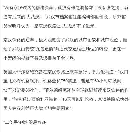
“没有京汉铁路的修建决策，就没有张之洞督鄂；没有张之洞，就
没有后来的‘大武汉’。”武汉市档案馆征集编研部副部长、研究馆
员宋晓丹认为，是京汉铁路让“大武汉”有了雏形。
京汉铁路的通车，极大地改变了武汉的城市面貌和城市地位，推
动了武汉由传统“九省通衢”向近代交通枢纽地位的转变，更在一
个宏阔的视野下将武汉推向了全世界。
英国人菲尔德维克曾在京汉铁路上乘车旅行，事后他写道：“汉口
至北京有铁路联系，铁路全长750英里，普通车60小时可以到，
快车只需要36小时。”菲尔德维克还从全球视野解读京汉铁路的作
用，“旅客通过西伯利亚铁路，16天可以到伦敦，京汉铁路成为外
国人在汉利益巨大增长的主要因素”。
“二传手”创造贸易奇迹