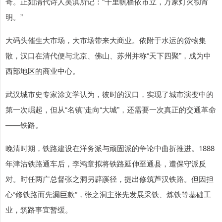
奇。正如清代诗人吴淇所记：“十里帆樯依市立，万家灯火彻宵
明。”
大码头催生大市场，大市场带来大商业。依附于水运的货物集
散，汉口在清代便与北京、佛山、苏州并称“天下四聚”，成为中
西部地区的商业中心。
武汉城市史专家涂文学认为，彼时的汉口，实现了城市演变中的
第一次崛起，但从“名镇”走向“大城”，还需要一次真正的交通革命
——铁路。
晚清时期，铁路建设在洋务派与顽固派的争论中曲折推进。1888
年津沽铁路通车后，李鸿章拟将铁路延伸至通县，遭保守派反
对。时任两广总督张之洞另辟蹊径，提出修筑芦汉铁路。但因担
心“修铁路而先漏巨款”，张之洞主张先发展采铁、炼铁等基础工
业，筑路事宜暂缓。