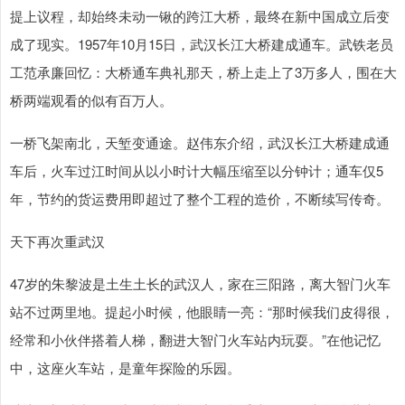
提上议程，却始终未动一锹的跨江大桥，最终在新中国成立后变
成了现实。1957年10月15日，武汉长江大桥建成通车。武铁老员
工范承廉回忆：大桥通车典礼那天，桥上走上了3万多人，围在大
桥两端观看的似有百万人。
一桥飞架南北，天堑变通途。赵伟东介绍，武汉长江大桥建成通
车后，火车过江时间从以小时计大幅压缩至以分钟计；通车仅5
年，节约的货运费用即超过了整个工程的造价，不断续写传奇。
天下再次重武汉
47岁的朱黎波是土生土长的武汉人，家在三阳路，离大智门火车
站不过两里地。提起小时候，他眼睛一亮：“那时候我们皮得很，
经常和小伙伴搭着人梯，翻进大智门火车站内玩耍。”在他记忆
中，这座火车站，是童年探险的乐园。