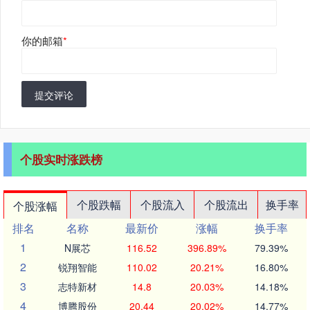
你的邮箱
*
提交评论
个股实时涨跌榜
个股跌幅
个股流入
个股流出
换手率
个股涨幅
排名
名称
最新价
涨幅
换手率
1
N展芯
116.52
396.89%
79.39%
2
锐翔智能
110.02
20.21%
16.80%
3
志特新材
14.8
20.03%
14.18%
4
博腾股份
20.44
20.02%
14.77%