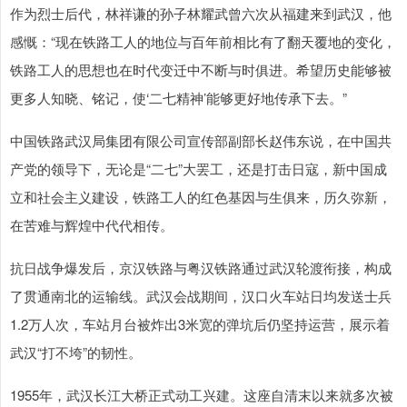
作为烈士后代，林祥谦的孙子林耀武曾六次从福建来到武汉，他
感慨：“现在铁路工人的地位与百年前相比有了翻天覆地的变化，
铁路工人的思想也在时代变迁中不断与时俱进。希望历史能够被
更多人知晓、铭记，使‘二七精神’能够更好地传承下去。”
中国铁路武汉局集团有限公司宣传部副部长赵伟东说，在中国共
产党的领导下，无论是“二七”大罢工，还是打击日寇，新中国成
立和社会主义建设，铁路工人的红色基因与生俱来，历久弥新，
在苦难与辉煌中代代相传。
抗日战争爆发后，京汉铁路与粤汉铁路通过武汉轮渡衔接，构成
了贯通南北的运输线。武汉会战期间，汉口火车站日均发送士兵
1.2万人次，车站月台被炸出3米宽的弹坑后仍坚持运营，展示着
武汉“打不垮”的韧性。
1955年，武汉长江大桥正式动工兴建。这座自清末以来就多次被