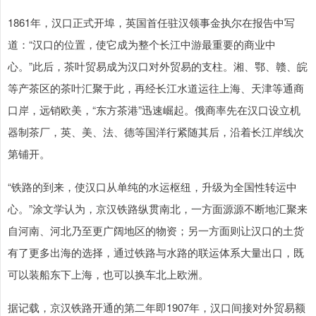
1861年，汉口正式开埠，英国首任驻汉领事金执尔在报告中写
道：“汉口的位置，使它成为整个长江中游最重要的商业中
心。”此后，茶叶贸易成为汉口对外贸易的支柱。湘、鄂、赣、皖
等产茶区的茶叶汇聚于此，再经长江水道运往上海、天津等通商
口岸，远销欧美，“东方茶港”迅速崛起。俄商率先在汉口设立机
器制茶厂，英、美、法、德等国洋行紧随其后，沿着长江岸线次
第铺开。
“铁路的到来，使汉口从单纯的水运枢纽，升级为全国性转运中
心。”涂文学认为，京汉铁路纵贯南北，一方面源源不断地汇聚来
自河南、河北乃至更广阔地区的物资；另一方面则让汉口的土货
有了更多出海的选择，通过铁路与水路的联运体系大量出口，既
可以装船东下上海，也可以换车北上欧洲。
据记载，京汉铁路开通的第二年即1907年，汉口间接对外贸易额