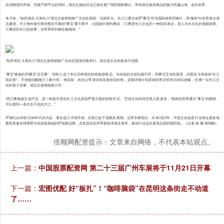
在深耕国内市场、完善产销平台的同时，湖北文旅的目光已投向更广阔的国际舞台，带动湖北旅游商品的魅力跨越山海、走向世界。
本月初，“知音湖北·大美长江”湖北文旅营销推广活动在英国、法国举办。长江江豚文创IP“豚宝”作为国际推荐官随行，用“微笑”向世界发出湖
北邀请。不少海外旅行商对憨态可掬的“豚宝”爱不释手，法国旅行商利奥说，“江豚是长江文化的一种国际表达，是人与水共生的美丽故事。
江豚回归长江的故事，全世界听到都会被感动。”
“知音湖北·大美长江”湖北文旅营销推广活动在英国伦敦举行。湖北省文化和旅游厅供图
“豚宝”家族的AI豚宝“豆豆豚”，同样入选了本次百种湖北特色旅游商品。与传统的文创玩偶不同，AI豚宝互动性更强，内置自主研发的“长江
知识库”，不但能流畅推介三峡大坝、神农架、武当山等湖北知名旅游目的地，还能详细介绍具体的景区特色与游玩攻略，仿佛一位长江文
化科普小专家、湖北文旅智能推介官。
“把江豚做成文创产品，是一种提升湖北长江文化原创IP显示度的创新尝试。”艾肯文化科技负责人陈彦说，“我相信世界通过‘豚宝’的眼睛，
可以看到一条生生不息的大江。”
IP潮玩从20世纪90年代末兴起，逐步进入中国市场，目前已处于成熟发展期。业界专家指出，未来3至5年，中国文化创意行业将会更多地
聚焦具备全球视野与供应链基础的IP创新品牌，尤其是结合AI等新技术派生资本，推动行业迈向更高品质的新阶段。（记者 喻 珮 熊翔鹤）
倍顺网配资提示：文章来自网络，不代表本站观点。
上一篇：
中国股票配资网 第二十三届广州车展将于11月21日开幕
下一篇：
宏图优配 好“板扎”！“咖啡脑袋”在昆明这条街走不动道
了……