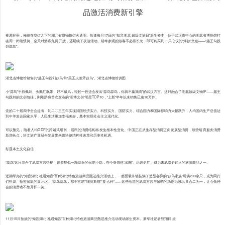
夜幕轻垂，掩映在华灯之下的湖北省博物馆灯火通明。恰逢每月17日的“知音湖北·超级文旅日”派生资本，位于武汉市中心的湖北省博物馆打
破周一闭馆惯例，全天对游客免费开放，还延续了夜游活动。错峰参观的游客不必排长龙，即可购买到一只心仪的“爆款”文创——“越王勾践
剑蒜鸟”。
湖北省博物馆销售的“越王勾践剑蒜鸟”和“吴王夫差矛蒜鸟”。湖北省博物馆供图
小“蒜鸟”手持佩剑、头戴红飘带，好不威风，轻轻一捏还会发出“蒜鸟蒜鸟，你搞不赢我滴”的武汉方言。这只融合了湖北顶级文物IP——越王
勾践剑的文创包挂，刚刚跻身首次发布的“湖博文创”明星TOP10，“上新”半年以来销售已逾10万件。
党的二十届四中全会提出，到二〇三五年实现我国经济实力、科技实力、国防实力、综合国力和国际影响力大幅跃升，人均国内生产总值达
到中等发达国家水平，人民生活更加幸福美好，基本实现社会主义现代化。
可以预见，随着人均GDP的跨越式增长，居民的消费结构将发生根本性变化。中国正在从生存型消费迈向发展型消费，顺势培育服务消费
新增长点，给文旅产业融合发展带来供给侧结构性改革和历史性机遇。
彰显本土文化自信
“蒜鸟”这只结合了武汉方言热梗、造型酷似一颗蒜头的呆萌小鸟，在今春悄然“出圈”、迅速走红，成为来武汉必购入的旅游商品之一。
近期举办的“知音湖北 礼遇知音”百种湖北特色旅游商品甄选推介活动上，一整面装饰墙挂满了造型各异的“蒜鸟家族”玩偶200余只，成为同行
们热议、拍照留影的展示区。“蒜鸟蒜鸟，都不容易”“喵莫斯喵”“要么样”……这些地道的武汉方言与呆萌的动物毛绒玩具合二为一，让心领神
会的消费者不禁开怀一笑。
11月15日拍摄的“知音湖北 礼遇知音”百种湖北特色旅游商品甄选推介活动现场派生资本。新华社记者熊翔鹤 摄