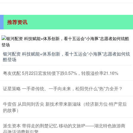
推荐资讯
银河配资 科技赋能+体系创新，看十五运会“小海豚”志愿者如何炫
酷登场
粤友优配 5月22日宏发转债下跌0.57%，转股溢价率21.16%
证星策略 一手牵传统、一手向未来，松阳凭什么“热”力全开？
牛壹佰 从田间到舌尖 新技术带来新滋味（经济新方位·特产背后
的故事）
派生资本 带得走的荆楚记忆 移动的文旅IP——湖北特色旅游商
品激活消费新引擎