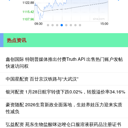
热点资讯
鑫创国际 特朗普媒体推出付费Truth API 出售热门账户发帖
快速访问权
中国星配资 百廿京汉铁路与“大武汉”
银河配资 1月28日航宇转债下跌0.02%，转股溢价率34.16%
豪资随配 2026生育新政全面落地，生娃养娃压力迎来实质
性减负
弘益配资 苑东生物盐酸咪达唑仑口服溶液获药品注册证书