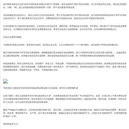
由中国旅游协会主办的2025中国特色旅游商品大赛不久前落幕，来自全国30个省区市的2296套、2万余件商品同台竞技。湖北省共斩获6
金、12银、7铜，进入全国旅游商品开发销售第一方阵。其中“蒜鸟家族”荣获金奖。
“蒜鸟的崛起其实是武汉人、湖北人对本土文化自信的体现。”鄂人文创品牌负责人李芒果告诉记者，这只突发奇想而诞生的武汉“和平鸟”销售
已超过60万只。每个地区都有自己的文化符号，消费者购买的不仅是商品本身，更是对文化传承与情感共鸣的追求。
以“蒜鸟家族”为代表的湖北旅游商品，正是湖北文旅活化历史、拥抱市场、跨界融合的生动实践。李芒果说，我们致力于用年轻化表达重塑
传统文化，让沉睡的文化瑰宝在现代社会重新焕发生机。希望文化创意行业抱团取暖，合作开拓市场，共同传播和延伸荆楚文化。
文旅从业者双向赋能
“礼遇知音”既是以礼相待，更是有好礼相待。湖北的山水之美、人文之胜被浓缩于一个个精巧物件，成为游客们“带得走的荆楚记忆”。
越王勾践剑剑包将千年宝剑化为潮流配饰，黄鹤楼摇摇幻彩冰箱贴定格名楼神韵，西兰卡普纹样头绳与口金包尽显土家风情……从融合楚文
化元素的潮流好物，到承载古老技艺的非遗精粹，再到浓缩地道风味的舌尖珍藏，每一件荆楚好物都在讲述着独特的湖北故事。
特色旅游商品，即本土的特色文化、特色物产、特色工艺、特色品牌。中国旅游协会商品分会专职副会长陈斌说，旅游商品是现代旅游业体
系的重要组成部分，是打造地域形象、传播地域文化的一张特色名片。对于游客而言，旅游商品是旅游不可或缺的一部分，更是了解当地文
化最直观的载体，承载着可品读、可带走、可复购的烟火记忆。
“知音湖北 礼遇知音”百种湖北特色旅游商品甄选推介活动现场。新华社记者熊翔鹤 摄
记者了解到，湖北已连续多年举办“湖北旅游商品大赛”，为优秀旅游商品打造宣传推广平台和选品平台。目前，全省已有上千家文博单位和
企业从事旅游商品销售和开发，初步形成百亿元市场规模。最新揭晓的百种特色旅游商品，涵盖潮品好物、城市礼物、非遗精粹、科技生活
等十大品类，全方位展示湖北旅游商品的创新成果。
聚焦“产销融合与消费拉动”，百件精品将通过电商专区、景区专柜、文创精品店等多元渠道推向市场，预热元旦春节旅游消费季。通过供应
商、渠道商、网络销售平台、生产商、设计单位等高效对接，搭建起文旅从业者双向赋能的平台，让商品与市场精准牵手，打通荆楚好物
的“最后一公里”。
海外释放强“引力”