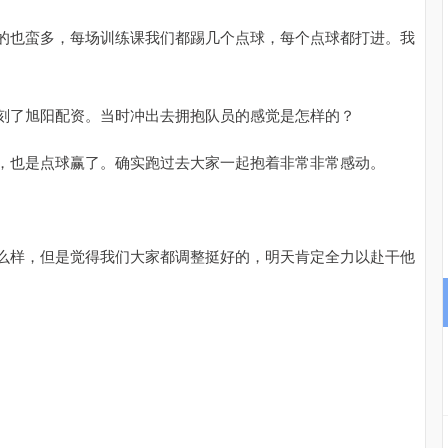
的也蛮多，每场训练课我们都踢几个点球，每个点球都打进。我
沪深300
4690.29
.35%
38.98
0.84%
刻了旭阳配资。当时冲出去拥抱队员的感觉是怎样的？
，也是点球赢了。确实跑过去大家一起抱着非常非常感动。
么样，但是觉得我们大家都调整挺好的，明天肯定全力以赴干他