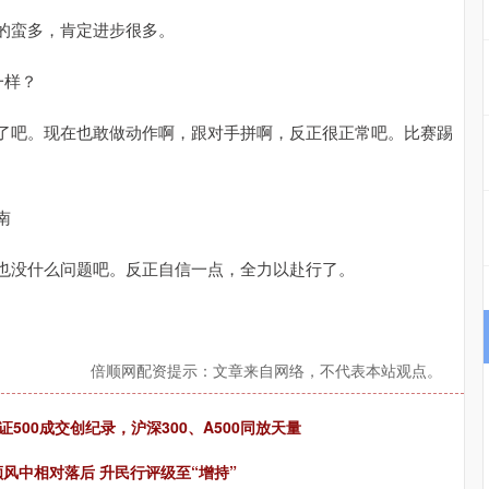
的蛮多，肯定进步很多。
一样？
了吧。现在也敢做动作啊，跟对手拼啊，反正很正常吧。比赛踢
南
也没什么问题吧。反正自信一点，全力以赴行了。
倍顺网配资提示：文章来自网络，不代表本站观点。
500成交创纪录，沪深300、A500同放天量
风中相对落后 升民行评级至“增持”