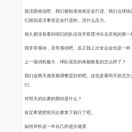
就没跟他说吧，我们都知道他肯定会打进。我们点球练
深证成指
14300.87
.16
0.75%
190.75
1
们就知道没事肯定会打进的，没什么压力。
很久都没有看到咱们的队伍张开双臂冲出去庆祝的那一
我非常感动，非常感动吧。反正我上次全运会也是一样
上一场消耗极大，球队现在的体能恢复的怎么样了？
我们这两天感觉都调整蛮好的吧。这也是看明天状态怎
们。
对明天的比赛的期待是什么？
肯定希望把明天比赛拿下就行了吧。
如何评价这一年自己的进步速度