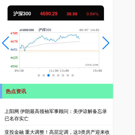
北证50
1129.26
创
6.39
0.57%
热点资讯
上阳网 伊朗最高领袖军事顾问：美伊谅解备忘录
已名存实亡
亚投金融 重大调整！高层定调，这3类房产迎来收