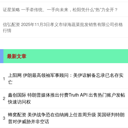
证星策略 一手牵传统、一手向未来，松阳凭什么“热”力全开？
信弘配资 2025年11月3日孝义市绿海蔬菜批发销售有限公司价格
行情
最新文章
上阳网 伊朗最高领袖军事顾问：美伊谅解备忘录已名存实
1
亡
鑫创国际 特朗普媒体推出付费Truth API 出售热门账户发帖
2
快速访问权
蜂窝配资 美伊战争恐在伯纳姆上任首周升级 英国研判特朗
3
普对伊威胁并非空话