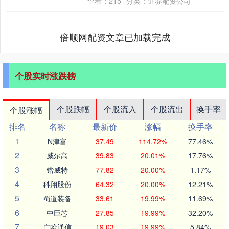
查看：
215
分类：
证券配资公司
整，更预....
倍顺网配资文章已加载完成
个股实时涨跌榜
个股跌幅
个股流入
个股流出
换手率
个股涨幅
排名
名称
最新价
涨幅
换手率
1
N津富
37.49
114.72%
77.46%
2
威尔高
39.83
20.01%
17.76%
3
锴威特
77.82
20.00%
1.17%
4
科翔股份
64.32
20.00%
12.21%
5
蜀道装备
33.61
19.99%
11.69%
6
中巨芯
27.85
19.99%
32.20%
7
广哈通信
19.03
19.99%
5.84%