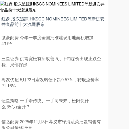
红盘 股东追踪|HKSCC NOMINEES LIMITED等新进安
井食品前十大流通股东
微豪配资 今年一季度全国批准建设用地面积增加
43.9%
三星证券 供需宽松有所改善 5月下旬煤价出现止跌企
稳、局部探涨
粤友优配 5月22日宏发转债下跌0.57%，转股溢价率
21.16%
证星策略 一手牵传统、一手向未来，松阳凭什
么“热”力全开？
信弘配资 2025年11月3日孝义市绿海蔬菜批发销售有
限公司价格行情