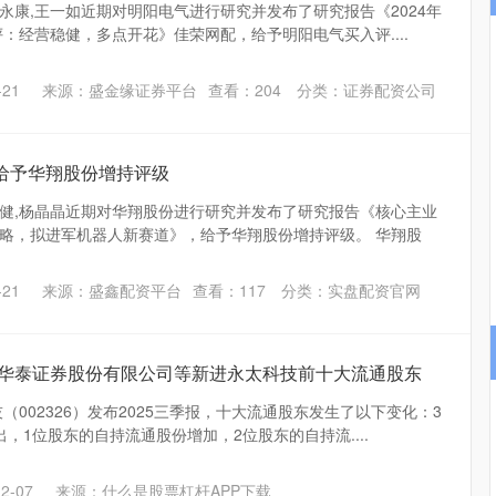
永康,王一如近期对明阳电气进行研究并发布了研究报告《2024年
评：经营稳健，多点开花》佳荣网配，给予明阳电气买入评....
沪深300
4651.31
.24%
-6.85
-0.15%
21
来源：盛金缘证券平台
查看：
204
分类：
证券配资公司
给予华翔股份增持评级
健,杨晶晶近期对华翔股份进行研究并发布了研究报告《核心主业
略，拟进军机器人新赛道》，给予华翔股份增持评级。 华翔股
21
来源：盛鑫配资平台
查看：
117
分类：
实盘配资官网
|华泰证券股份有限公司等新进永太科技前十大流通股东
（002326）发布2025三季报，十大流通股东发生了以下变化：3
，1位股东的自持流通股份增加，2位股东的自持流....
2-07
来源：什么是股票杠杆APP下载