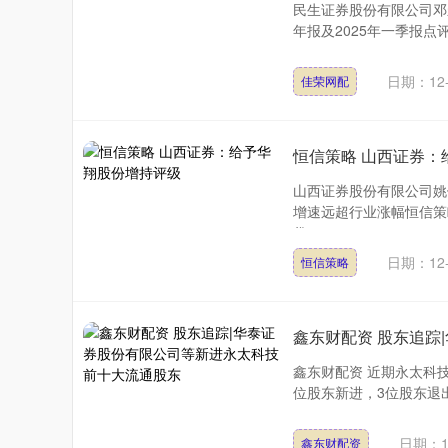
民生证券股份有限公司邓
年报及2025年一季报点
深证成指
14110.12
.92
0.57%
-34.08
-0
日期：12-
佳荣网配
恒信策略 山西证券：
山西证券股份有限公司姚
增速远超行业涨幅恒信策
份....
日期：12-
恒信策略
鑫东财配资 股东追踪
鑫东财配资 近期永太科技
位股东新进，3位股东退出
日期：1
鑫东财配资