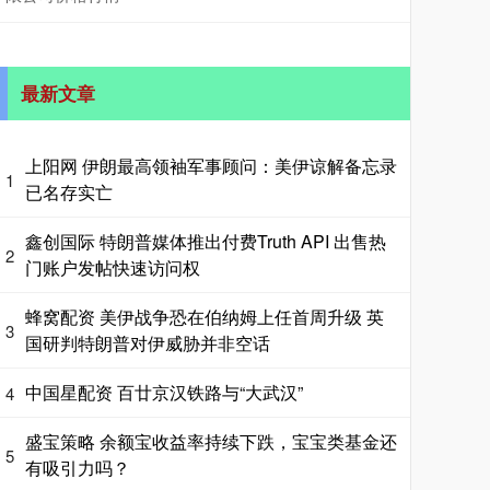
最新文章
上阳网 伊朗最高领袖军事顾问：美伊谅解备忘录
1
已名存实亡
鑫创国际 特朗普媒体推出付费Truth API 出售热
2
门账户发帖快速访问权
蜂窝配资 美伊战争恐在伯纳姆上任首周升级 英
3
国研判特朗普对伊威胁并非空话
中国星配资 百廿京汉铁路与“大武汉”
4
盛宝策略 余额宝收益率持续下跌，宝宝类基金还
5
有吸引力吗？