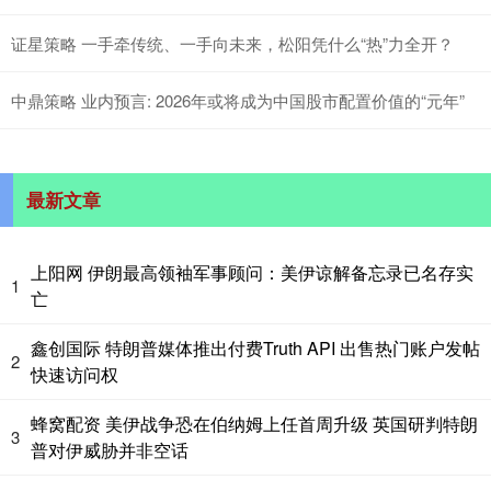
证星策略 一手牵传统、一手向未来，松阳凭什么“热”力全开？
中鼎策略 业内预言: 2026年或将成为中国股市配置价值的“元年”
最新文章
上阳网 伊朗最高领袖军事顾问：美伊谅解备忘录已名存实
1
亡
鑫创国际 特朗普媒体推出付费Truth API 出售热门账户发帖
2
快速访问权
蜂窝配资 美伊战争恐在伯纳姆上任首周升级 英国研判特朗
3
普对伊威胁并非空话