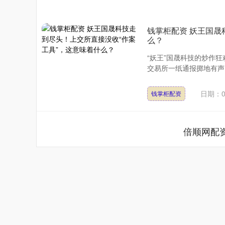
钱掌柜配资 妖王国晟
么？
“妖王”国晟科技的炒作
交易所一纸通报掷地有声，
日期：0
钱掌柜配资
倍顺网配