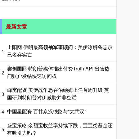
最新文章
上阳网 伊朗最高领袖军事顾问：美伊谅解备忘录
1
已名存实亡
鑫创国际 特朗普媒体推出付费Truth API 出售热
2
门账户发帖快速访问权
蜂窝配资 美伊战争恐在伯纳姆上任首周升级 英
3
国研判特朗普对伊威胁并非空话
中国星配资 百廿京汉铁路与“大武汉”
4
盛宝策略 余额宝收益率持续下跌，宝宝类基金还
5
有吸引力吗？