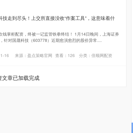
科技走到尽头！上交所直接没收“作案工具”，这意味着什
狂欢钱掌柜配资，终被一记监管铁拳终结！ 1月14日晚间，上海证券
针对国晟科技（603778）近期愈演愈烈的股价异常....
1-16
来源：盈点策略官网
查看：
126
分类：
倍顺网配资
资文章已加载完成