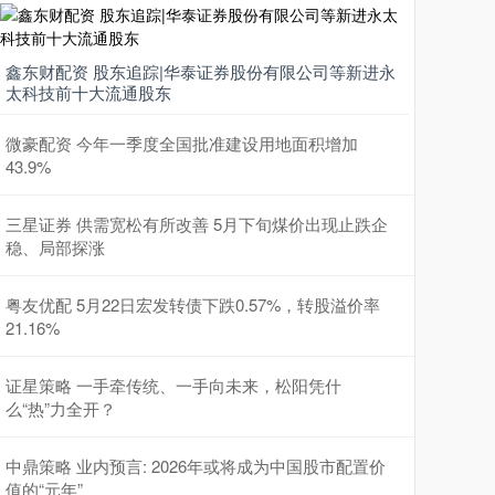
鑫东财配资 股东追踪|华泰证券股份有限公司等新进永
太科技前十大流通股东
微豪配资 今年一季度全国批准建设用地面积增加
43.9%
三星证券 供需宽松有所改善 5月下旬煤价出现止跌企
稳、局部探涨
粤友优配 5月22日宏发转债下跌0.57%，转股溢价率
21.16%
证星策略 一手牵传统、一手向未来，松阳凭什
么“热”力全开？
中鼎策略 业内预言: 2026年或将成为中国股市配置价
值的“元年”