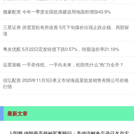
微豪配资 今年一季度全国批准建设用地面积增加43.9%
三星证券 供需宽松有所改善 5月下旬煤价出现止跌企稳、局部探
涨
粤友优配 5月22日宏发转债下跌0.57%，转股溢价率21.16%
证星策略 一手牵传统、一手向未来，松阳凭什么“热”力全开？
信弘配资 2025年11月3日孝义市绿海蔬菜批发销售有限公司价格
行情
最新文章
上阳网 伊朗最高领袖军事顾问：美伊谅解备忘录已名存实