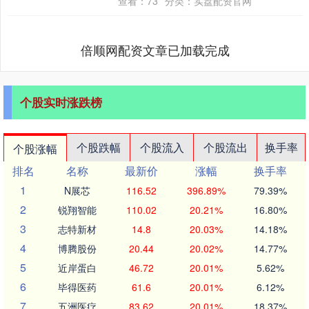
查看：
73
分类：
实盘配资官网
一目标在望....
倍顺网配资文章已加载完成
个股实时涨跌榜
个股跌幅
个股流入
个股流出
换手率
个股涨幅
排名
名称
最新价
涨幅
换手率
1
N展芯
116.52
396.89%
79.39%
2
锐翔智能
110.02
20.21%
16.80%
3
志特新材
14.8
20.03%
14.18%
4
博腾股份
20.44
20.02%
14.77%
5
近岸蛋白
46.72
20.01%
5.62%
6
毕得医药
61.6
20.01%
6.12%
7
五洲医疗
83.62
20.01%
18.37%