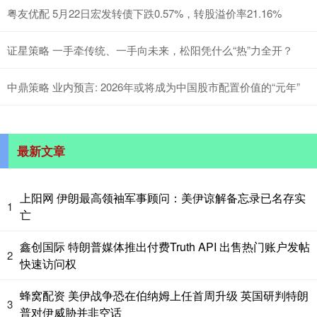
粤友优配 5月22日宏发转债下跌0.57%，转股溢价率21.16%
证星策略 一手牵传统、一手向未来，松阳凭什么“热”力全开？
中鼎策略 业内预言: 2026年或将成为中国股市配置价值的“元年”
最新文章
上阳网 伊朗最高领袖军事顾问：美伊谅解备忘录已名存实
1
亡
鑫创国际 特朗普媒体推出付费Truth API 出售热门账户发帖
2
快速访问权
蜂窝配资 美伊战争恐在伯纳姆上任首周升级 英国研判特朗
3
普对伊威胁并非空话