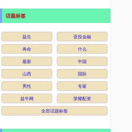
话题标签
益生
亚投金融
寿命
什么
最新
中国
山西
国际
男性
专家
益牛网
荣耀配资
全部话题标签