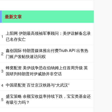
最新文章
上阳网 伊朗最高领袖军事顾问：美伊谅解备忘录
1
已名存实亡
鑫创国际 特朗普媒体推出付费Truth API 出售热
2
门账户发帖快速访问权
蜂窝配资 美伊战争恐在伯纳姆上任首周升级 英
3
国研判特朗普对伊威胁并非空话
中国星配资 百廿京汉铁路与“大武汉”
4
盛宝策略 余额宝收益率持续下跌，宝宝类基金还
5
有吸引力吗？