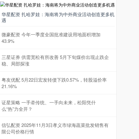
华星配资 扎哈罗娃：海南将为中外商业活动创造更多机
遇
微豪配资 今年一季度全国批准建设用地面积增加
43.9%
三星证券 供需宽松有所改善 5月下旬煤价出现止跌企
稳、局部探涨
粤友优配 5月22日宏发转债下跌0.57%，转股溢价率
21.16%
证星策略 一手牵传统、一手向未来，松阳凭什
么“热”力全开？
信弘配资 2025年11月3日孝义市绿海蔬菜批发销售有
限公司价格行情