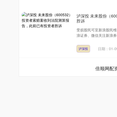
泸深投 未来股份（6
胜诉
受损股民可至新浪股民维权平台登
浪证券、微信关注新浪券商
日期：01-0
泸深投
倍顺网配