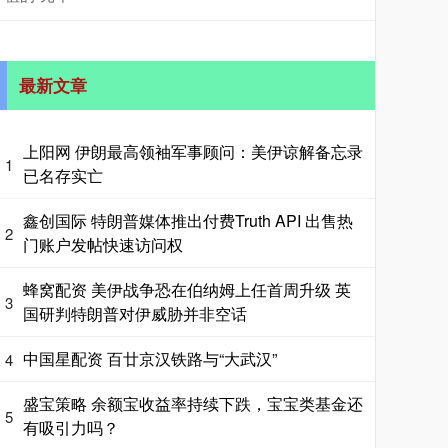
最新文章
上阳网 伊朗最高领袖军事顾问：美伊谅解备忘录
1
已名存实亡
鑫创国际 特朗普媒体推出付费Truth API 出售热
2
门账户发帖快速访问权
蜂窝配资 美伊战争恐在伯纳姆上任首周升级 英
3
国研判特朗普对伊威胁并非空话
中国星配资 百廿京汉铁路与“大武汉”
4
盛宝策略 余额宝收益率持续下跌，宝宝类基金还
5
有吸引力吗？