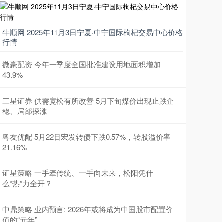
牛顺网 2025年11月3日宁夏·中宁国际枸杞交易中心价格
行情
微豪配资 今年一季度全国批准建设用地面积增加
43.9%
三星证券 供需宽松有所改善 5月下旬煤价出现止跌企
稳、局部探涨
粤友优配 5月22日宏发转债下跌0.57%，转股溢价率
21.16%
证星策略 一手牵传统、一手向未来，松阳凭什
么“热”力全开？
中鼎策略 业内预言: 2026年或将成为中国股市配置价
值的“元年”