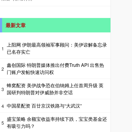
最新文章
上阳网 伊朗最高领袖军事顾问：美伊谅解备忘录
1
已名存实亡
鑫创国际 特朗普媒体推出付费Truth API 出售热
2
门账户发帖快速访问权
蜂窝配资 美伊战争恐在伯纳姆上任首周升级 英
3
国研判特朗普对伊威胁并非空话
中国星配资 百廿京汉铁路与“大武汉”
4
盛宝策略 余额宝收益率持续下跌，宝宝类基金还
5
有吸引力吗？