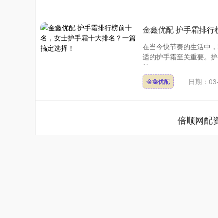
金鑫优配 护手霜排
在当今快节奏的生活中，
适的护手霜至关重要。护
持....
日期：03-
金鑫优配
倍顺网配