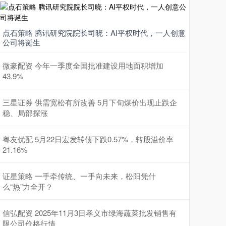
点石策略 腾讯研究院院长司晓：AI平权时代，一人创意
公司将诞生
微豪配资 今年一季度全国批准建设用地面积增加
43.9%
三星证券 供需宽松有所改善 5月下旬煤价出现止跌企
稳、局部探涨
粤友优配 5月22日宏发转债下跌0.57%，转股溢价率
21.16%
证星策略 一手牵传统、一手向未来，松阳凭什
么“热”力全开？
信弘配资 2025年11月3日孝义市绿海蔬菜批发销售有
限公司价格行情