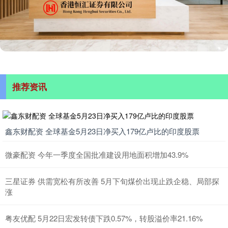
推荐资讯
鑫东财配资 全球基金5月23日净买入179亿卢比的印度股票
微豪配资 今年一季度全国批准建设用地面积增加43.9%
三星证券 供需宽松有所改善 5月下旬煤价出现止跌企稳、局部探
涨
粤友优配 5月22日宏发转债下跌0.57%，转股溢价率21.16%