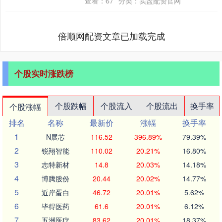
查看：
67
分类：
实盘配资官网
期....
倍顺网配资文章已加载完成
个股实时涨跌榜
个股跌幅
个股流入
个股流出
换手率
个股涨幅
排名
名称
最新价
涨幅
换手率
1
N展芯
116.52
396.89%
79.39%
2
锐翔智能
110.02
20.21%
16.80%
3
志特新材
14.8
20.03%
14.18%
4
博腾股份
20.44
20.02%
14.77%
5
近岸蛋白
46.72
20.01%
5.62%
6
毕得医药
61.6
20.01%
6.12%
7
五洲医疗
83.62
20.01%
18.37%