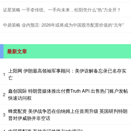
证星策略 一手牵传统、一手向未来，松阳凭什么“热”力全开？
中鼎策略 业内预言: 2026年或将成为中国股市配置价值的“元年”
最新文章
上阳网 伊朗最高领袖军事顾问：美伊谅解备忘录已名存实
1
亡
鑫创国际 特朗普媒体推出付费Truth API 出售热门账户发帖
2
快速访问权
蜂窝配资 美伊战争恐在伯纳姆上任首周升级 英国研判特朗
3
普对伊威胁并非空话