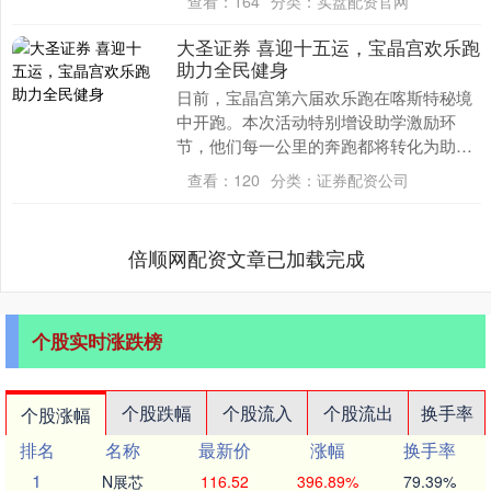
查看：
164
分类：
实盘配资官网
就明白：现在的4....
大圣证券 喜迎十五运，宝晶宫欢乐跑
助力全民健身
日前，宝晶宫第六届欢乐跑在喀斯特秘境
中开跑。本次活动特别增设助学激励环
节，他们每一公里的奔跑都将转化为助学
基金大圣证券，在运动中传递爱心的力
查看：
120
分类：
证券配资公司
量，为英德“体育+文....
倍顺网配资文章已加载完成
个股实时涨跌榜
个股跌幅
个股流入
个股流出
换手率
个股涨幅
排名
名称
最新价
涨幅
换手率
1
N展芯
116.52
396.89%
79.39%