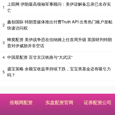
上阳网 伊朗最高领袖军事顾问：美伊谅解备忘录已名存实
1
亡
鑫创国际 特朗普媒体推出付费Truth API 出售热门账户发帖
2
快速访问权
蜂窝配资 美伊战争恐在伯纳姆上任首周升级 英国研判特朗
3
普对伊威胁并非空话
中国星配资 百廿京汉铁路与“大武汉”
4
盛宝策略 余额宝收益率持续下跌，宝宝类基金还有吸引力
5
吗？
倍顺网配资
实盘配资官网
证券配资公司