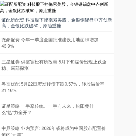
证配所配资 科技股下挫拖累美股，金银铜锡盘中齐创新
高，金银比跌破50，原油重挫
微豪配资 今年一季度全国批准建设用地面积增加
43.9%
三星证券 供需宽松有所改善 5月下旬煤价出现止跌企
稳、局部探涨
粤友优配 5月22日宏发转债下跌0.57%，转股溢价率
21.16%
证星策略 一手牵传统、一手向未来，松阳凭什
么“热”力全开？
中鼎策略 业内预言: 2026年或将成为中国股市配置价
值的“元年”