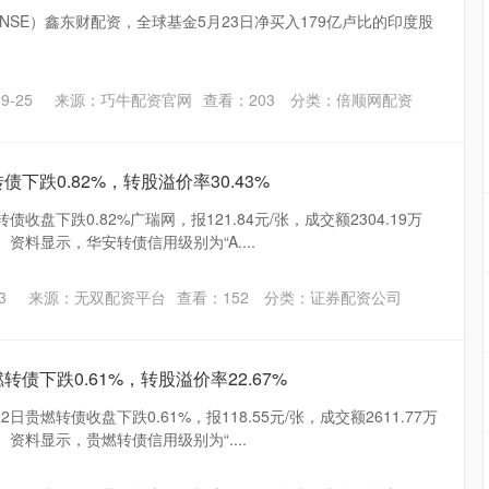
SE）鑫东财配资，全球基金5月23日净买入179亿卢比的印度股
9-25
来源：巧牛配资官网
查看：
203
分类：
倍顺网配资
债下跌0.82%，转股溢价率30.43%
收盘下跌0.82%广瑞网，报121.84元/张，成交额2304.19万
。 资料显示，华安转债信用级别为“A....
3
来源：无双配资平台
查看：
152
分类：
证券配资公司
转债下跌0.61%，转股溢价率22.67%
日贵燃转债收盘下跌0.61%，报118.55元/张，成交额2611.77万
。 资料显示，贵燃转债信用级别为“....