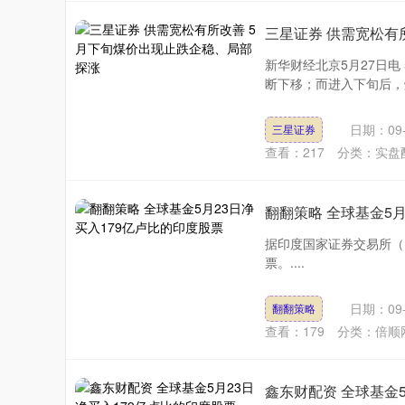
三星证券 供需宽松有
新华财经北京5月27日
断下移；而进入下旬后，煤
日期：09-
三星证券
查看：
217
分类：
实盘
翻翻策略 全球基金5月
据印度国家证券交易所（N
票。....
日期：09-
翻翻策略
查看：
179
分类：
倍顺
鑫东财配资 全球基金