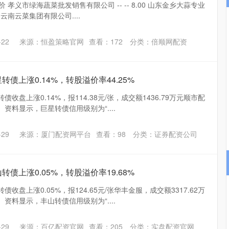
价 孝义市绿海蔬菜批发销售有限公司 -- -- 8.00 山东金乡大蒜专业
.70 云南云菜集团有限公司....
深证成指
14311.01
02%
200.89
1.42%
22
来源：恒盈策略官网
查看：
172
分类：
倍顺网配资
转债上涨0.14%，转股溢价率44.25%
债收盘上涨0.14%，报114.38元/张，成交额1436.79万元顺市配
。 资料显示，巨星转债信用级别为“....
29
来源：厦门配资网平台
查看：
98
分类：
证券配资公司
转债上涨0.05%，转股溢价率19.68%
债收盘上涨0.05%，报124.65元/张华丰金服，成交额3317.62万
。 资料显示，丰山转债信用级别为“....
29
来源：百亿配资官网
查看：
205
分类：
实盘配资官网