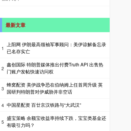
最新文章
上阳网 伊朗最高领袖军事顾问：美伊谅解备忘录
1
已名存实亡
鑫创国际 特朗普媒体推出付费Truth API 出售热
2
门账户发帖快速访问权
蜂窝配资 美伊战争恐在伯纳姆上任首周升级 英
3
国研判特朗普对伊威胁并非空话
中国星配资 百廿京汉铁路与“大武汉”
4
盛宝策略 余额宝收益率持续下跌，宝宝类基金还
5
有吸引力吗？