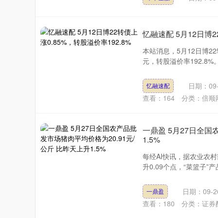
忆融速配 5月12日博2
本站消息，5月12日博22转
元，转股溢价率192.8%。
日期：09-
忆融速配
查看：
164
分类：
倍顺
一鼎盈 5月27日全国
1.5%
每经AI快讯，据农业农村部
升0.09个点，“菜篮子”产
日期：09-2
一鼎盈
查看：
180
分类：
证券