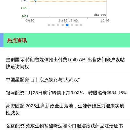
热点资讯
鑫创国际 特朗普媒体推出付费Truth API 出售热门账户发帖
快速访问权
中国星配资 百廿京汉铁路与“大武汉”
银河配资 1月28日航宇转债下跌0.02%，转股溢价率34.16%
豪资随配 2026生育新政全面落地，生娃养娃压力迎来实质
性减负
弘益配资 苑东生物盐酸咪达唑仑口服溶液获药品注册证书