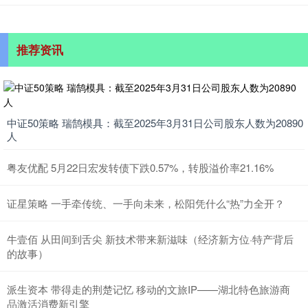
推荐资讯
中证50策略 瑞鹄模具：截至2025年3月31日公司股东人数为20890
人
粤友优配 5月22日宏发转债下跌0.57%，转股溢价率21.16%
证星策略 一手牵传统、一手向未来，松阳凭什么“热”力全开？
牛壹佰 从田间到舌尖 新技术带来新滋味（经济新方位·特产背后
的故事）
派生资本 带得走的荆楚记忆 移动的文旅IP——湖北特色旅游商
品激活消费新引擎