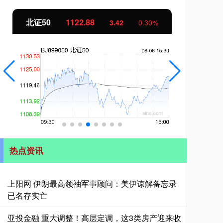
北证50
1122.88
创业
3.42
0.30%
热点资讯
上阳网 伊朗最高领袖军事顾问：美伊谅解备忘录
已名存实亡
亚投金融 重大调整！高层定调，这3类房产迎来收