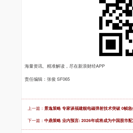
深证成指
14110.12
.92
0.57%
-34.08
-0
海量资讯、精准解读，尽在新浪财经APP
责任编辑：张俊 SF065
上一篇：
景逸策略 专家谈福建舰电磁弹射技术突破 0帧
下一篇：
中鼎策略 业内预言: 2026年或将成为中国股市