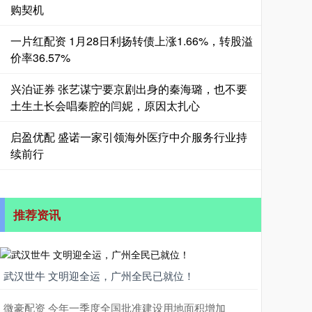
购契机
一片红配资 1月28日利扬转债上涨1.66%，转股溢
价率36.57%
兴泊证券 张艺谋宁要京剧出身的秦海璐，也不要
土生土长会唱秦腔的闫妮，原因太扎心
启盈优配 盛诺一家引领海外医疗中介服务行业持
续前行
推荐资讯
武汉世牛 文明迎全运，广州全民已就位！
微豪配资 今年一季度全国批准建设用地面积增加