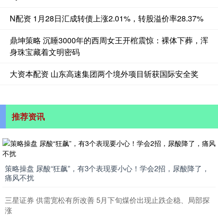
N配资 1月28日汇成转债上涨2.01%，转股溢价率28.37%
鼎坤策略 沉睡3000年的西周女王开棺震惊：裸体下葬，浑
身珠宝藏着文明密码
大资本配资 山东高速集团两个境外项目斩获国际安全奖
推荐资讯
策略操盘 尿酸“狂飙”，有3个表现要小心！学会2招，尿酸降了，
痛风不扰
三星证券 供需宽松有所改善 5月下旬煤价出现止跌企稳、局部探
涨