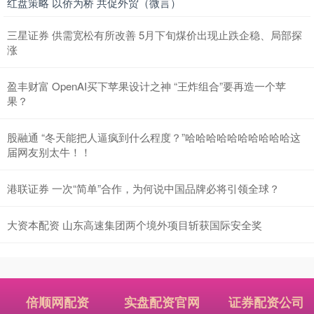
红盘策略 以侨为桥 共促外贸（微言）
三星证券 供需宽松有所改善 5月下旬煤价出现止跌企稳、局部探
涨
盈丰财富 OpenAI买下苹果设计之神 “王炸组合”要再造一个苹
果？
股融通 “冬天能把人逼疯到什么程度？”哈哈哈哈哈哈哈哈哈哈这
届网友别太牛！！
港联证券 一次“简单”合作，为何说中国品牌必将引领全球？
大资本配资 山东高速集团两个境外项目斩获国际安全奖
倍顺网配资
实盘配资官网
证券配资公司