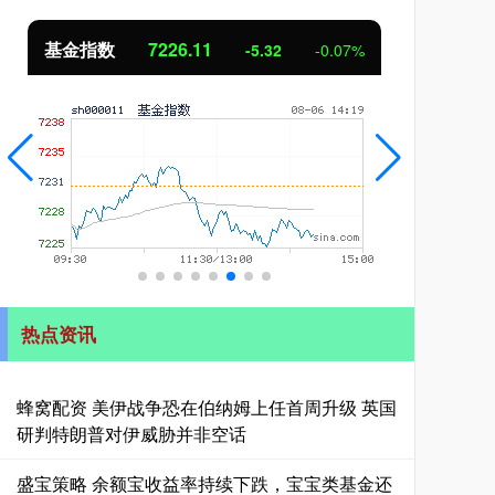
基金指数
7226.11
国
-5.32
-0.07%
热点资讯
蜂窝配资 美伊战争恐在伯纳姆上任首周升级 英国
研判特朗普对伊威胁并非空话
盛宝策略 余额宝收益率持续下跌，宝宝类基金还