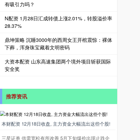
有吸引力吗？
N配资 1月28日汇成转债上涨2.01%，转股溢价率
28.37%
鼎坤策略 沉睡3000年的西周女王开棺震惊：裸体
下葬，浑身珠宝藏着文明密码
大资本配资 山东高速集团两个境外项目斩获国际
安全奖
推荐资讯
本财配资 12月18日收盘, 主力资金大幅流出这些个股!
三星证券 供需宽松有所改善 5月下旬煤价出现止跌企