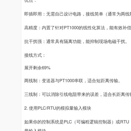
北证50
1115.59
50
-0.57%
-3.87
-0.3
即插即用：无需自己设计电路，接线简单（通常为两线
高精度：内置了针对PT1000的线性化算法，能有效补
抗干扰强：通常具有隔离功能，能抑制现场电磁干扰。
接线方式：
展开剩余69%
两线制：变送器与PT1000串联，适合短距离传输。
三线制：可以消除引线电阻带来的误差，适合长距离传
2. 使用PLC/RTU的模拟量输入模块
如果你的控制系统是PLC（可编程逻辑控制器）或RT
量输入模块。