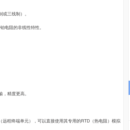
创业板指
3484.65
5%
-50.49
-1.43%
制或三线制）。
偿铂电阻的非线性特性。
输，精度更高。
U（远程终端单元），可以直接使用其专用的RTD（热电阻）模拟