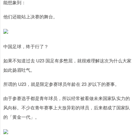
能想象到：
他们还能站上决赛的舞台。
中国足球，终于行了？
如果不知道过去 U23 国足有多憋屈，就很难理解这次为什么大家
如此扬眉吐气。
所谓的 U23，就是限定参赛球员年龄在 23 岁以下的赛事。
由于参赛选手都是青年球员，所以经常被看做未来国家队实力的
风向标。不少在青年赛事上大放异彩的球员，后来都成了国家队
的「黄金一代」。