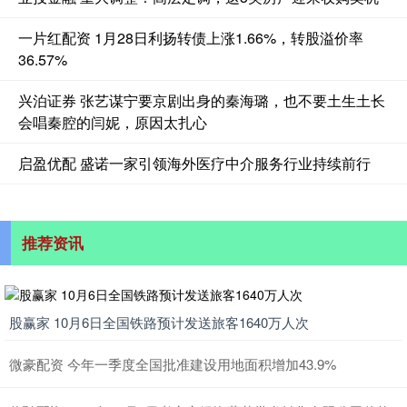
一片红配资 1月28日利扬转债上涨1.66%，转股溢价率
36.57%
兴泊证券 张艺谋宁要京剧出身的秦海璐，也不要土生土长
会唱秦腔的闫妮，原因太扎心
启盈优配 盛诺一家引领海外医疗中介服务行业持续前行
推荐资讯
股赢家 10月6日全国铁路预计发送旅客1640万人次
微豪配资 今年一季度全国批准建设用地面积增加43.9%