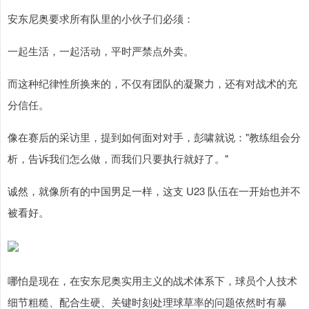
安东尼奥要求所有队里的小伙子们必须：
一起生活，一起活动，平时严禁点外卖。
而这种纪律性所换来的，不仅有团队的凝聚力，还有对战术的充
分信任。
像在赛后的采访里，提到如何面对对手，彭啸就说："教练组会分
析，告诉我们怎么做，而我们只要执行就好了。"
诚然，就像所有的中国男足一样，这支 U23 队伍在一开始也并不
被看好。
哪怕是现在，在安东尼奥实用主义的战术体系下，球员个人技术
细节粗糙、配合生硬、关键时刻处理球草率的问题依然时有暴