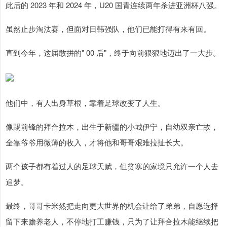
此后的 2023 年和 2024 年，U20 国青连续两年杀进亚洲杯八强。
虽然止步淘汰赛，但面对日韩强队，他们已能打得有来有回。
直到今年，这届敢拼的" 00 后"，终于向前狠狠地迈出了一大步。
他们中，有人出身草根，靠着足球改变了人生。
像踢前锋的拜合拉木，出生于新疆的小城伊宁，自幼双亲亡故，
全靠爷爷用微薄的收入，才将他和哥哥艰难拉扯长大。
两个孩子都有着过人的足球天赋，但贫寒的家境只允许一个人去
追梦。
最终，哥哥卡米然把走向更大世界的机会让给了弟弟，自愿选择
留下来赡养老人，不停地打工赚钱，只为了让拜合拉木能继续把