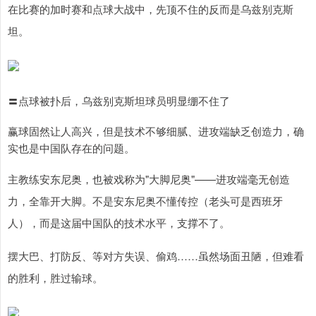
在比赛的加时赛和点球大战中，先顶不住的反而是乌兹别克斯
坦。
〓点球被扑后，乌兹别克斯坦球员明显绷不住了
赢球固然让人高兴，但是技术不够细腻、进攻端缺乏创造力，确
实也是中国队存在的问题。
主教练安东尼奥，也被戏称为"大脚尼奥"——进攻端毫无创造
力，全靠开大脚。不是安东尼奥不懂传控（老头可是西班牙
人），而是这届中国队的技术水平，支撑不了。
摆大巴、打防反、等对方失误、偷鸡……虽然场面丑陋，但难看
的胜利，胜过输球。