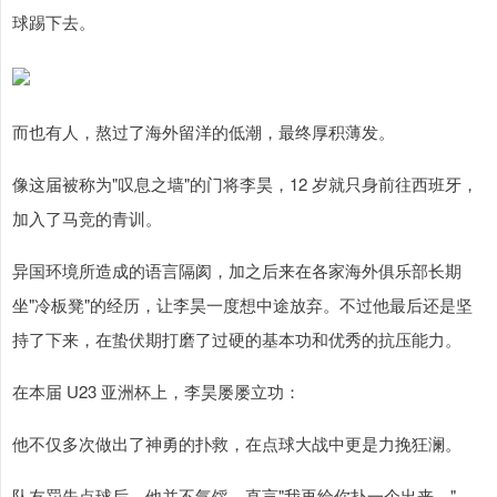
球踢下去。
而也有人，熬过了海外留洋的低潮，最终厚积薄发。
像这届被称为"叹息之墙"的门将李昊，12 岁就只身前往西班牙，
加入了马竞的青训。
异国环境所造成的语言隔阂，加之后来在各家海外俱乐部长期
坐"冷板凳"的经历，让李昊一度想中途放弃。不过他最后还是坚
持了下来，在蛰伏期打磨了过硬的基本功和优秀的抗压能力。
在本届 U23 亚洲杯上，李昊屡屡立功：
他不仅多次做出了神勇的扑救，在点球大战中更是力挽狂澜。
队友罚失点球后，他并不气馁，直言"我再给你扑一个出来。"