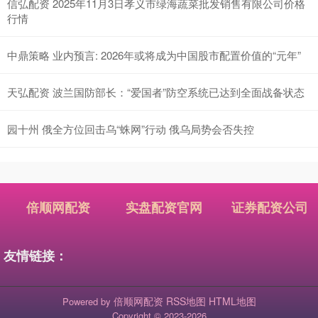
信弘配资 2025年11月3日孝义市绿海蔬菜批发销售有限公司价格
行情
中鼎策略 业内预言: 2026年或将成为中国股市配置价值的“元年”
天弘配资 波兰国防部长：“爱国者”防空系统已达到全面战备状态
园十州 俄全方位回击乌“蛛网”行动 俄乌局势会否失控
倍顺网配资
实盘配资官网
证券配资公司
友情链接：
倍顺网配资
RSS地图
HTML地图
Powered by
Copyright
© 2023-2026