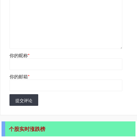
你的昵称
*
你的邮箱
*
提交评论
个股实时涨跌榜