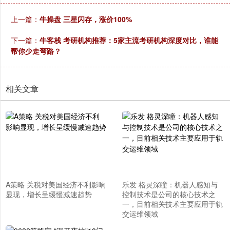
上一篇：
牛操盘 三星闪存，涨价100%
下一篇：
牛客栈 考研机构推荐：5家主流考研机构深度对比，谁能
帮你少走弯路？
相关文章
A策略 关税对美国经济不利影响
乐发 格灵深瞳：机器人感知与
显现，增长呈缓慢减速趋势
控制技术是公司的核心技术之
一，目前相关技术主要应用于轨
交运维领域