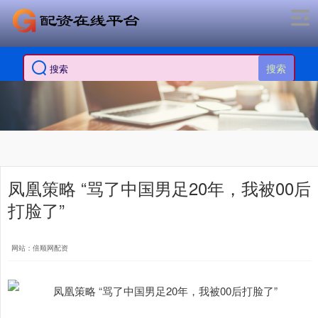
搜索
凤凰策略 “骂了中国男足20年，我被00后
打脸了”
网站：倍顺网配资