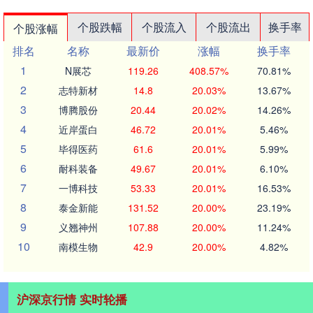
个股跌幅
个股流入
个股流出
换手率
个股涨幅
排名
名称
最新价
涨幅
换手率
1
N展芯
119.26
408.57%
70.81%
2
志特新材
14.8
20.03%
13.67%
3
博腾股份
20.44
20.02%
14.26%
4
近岸蛋白
46.72
20.01%
5.46%
5
毕得医药
61.6
20.01%
5.99%
6
耐科装备
49.67
20.01%
6.10%
7
一博科技
53.33
20.01%
16.53%
8
泰金新能
131.52
20.00%
23.19%
9
义翘神州
107.88
20.00%
11.24%
10
南模生物
42.9
20.00%
4.82%
沪深京行情 实时轮播